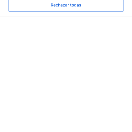
Rechazar todas
clientes@wible.es
911 696 147
prensa@wible.es
Servicios
Inicio
Carsharing
Wible Más Días
Wible Más Mes
Empresas
Promociones
Ayuda
FAQs y contacto
Calculadora de viaje
Aeropuerto