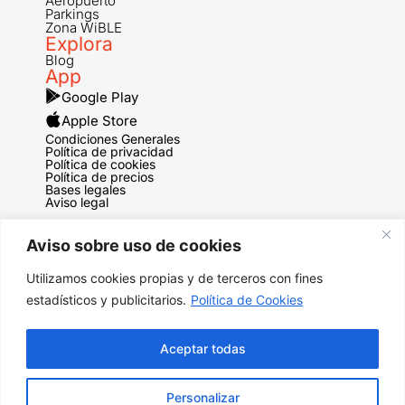
Aeropuerto
Parkings
Zona WiBLE
Explora
Blog
App
Google Play
Apple Store
Condiciones Generales
Política de privacidad
Política de cookies
Política de precios
Bases legales
Aviso legal
Aviso sobre uso de cookies
Copyright © 2026 Wib Advance Mobility Todos los derechos
reservados.
Utilizamos cookies propias y de terceros con fines
estadísticos y publicitarios.
Política de Cookies
Aceptar todas
Personalizar