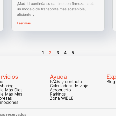
¡Madrid continúa su camino con firmeza hacia
un modelo de transporte más sostenible,
eficiente y
Leer más
1
2
3
4
5
rvicios
Ayuda
Exp
cio
FAQs y contacto
Blog
sharing
Calculadora de viaje
le Más Días
Aeropuerto
ble Más Mes
Parkings
presas
Zona WiBLE
omociones
hos reservados.