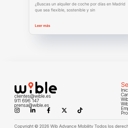
¿Buscas un alquiler de coche por días en Madrid
que sea flexible, sostenible y sin
Leer más
Se
Ini
Car
clientes@wible.es
Wib
911 696 147
Wi
prensa@wible.es
Em
Pr
Copyright © 2026 Wib Advance Mobility Todos los derec