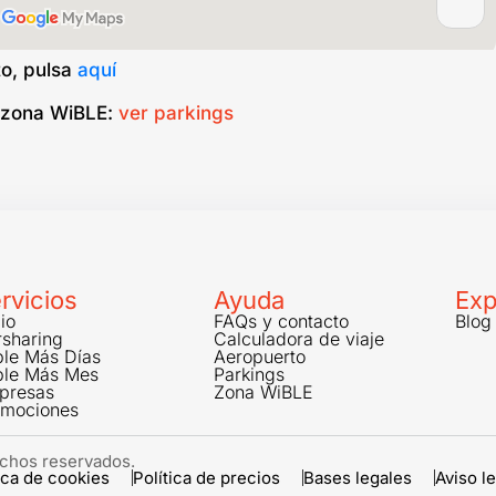
to, pulsa
aquí
a zona WiBLE:
ver parkings
rvicios
Ayuda
Exp
cio
FAQs y contacto
Blog
sharing
Calculadora de viaje
ble Más Días
Aeropuerto
ble Más Mes
Parkings
presas
Zona WiBLE
omociones
chos reservados.
ica de cookies
Política de precios
Bases legales
Aviso l