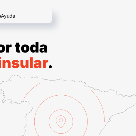
s
Ayuda
r toda
insular
.