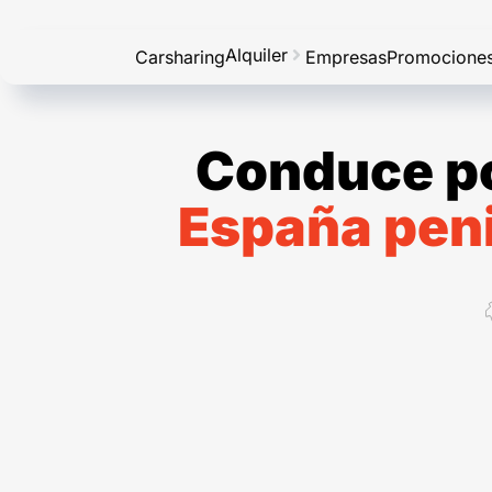
Alquiler
Carsharing
Empresas
Promocione
Conduce po
España pen